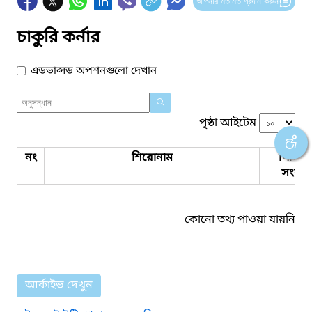
আপনার মতামত প্রদান করুন
চাকুরি কর্নার
এডভান্সড অপশনগুলো দেখান
পৃষ্ঠা আইটেম
নং
শিরোনাম
পিডিএ
সংযুক্ত
কোনো তথ্য পাওয়া যায়নি।
আর্কাইভ দেখুন