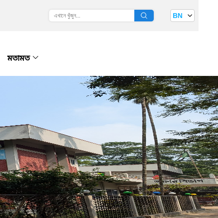
BN
মতামত