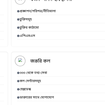
প্রজ্ঞাপন/পরিপত্র/নীতিমালা
চুক্তিসমূহ
চুক্তির কাঠামো
এপিএমএস
জরূরি কল
৩৩৩ থেকে তথ্য-সেবা
কল সেন্টারসমূহ
হেল্পডেস্ক
ডাক্তারের সাথে যোগাযোগ