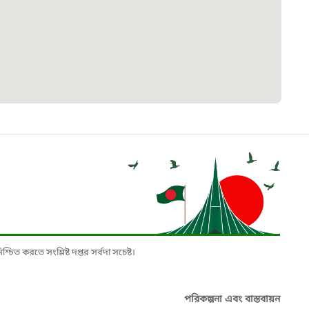
৮
়তা লাইন
০৯
র্মচারী কল্যাণ বোর্ড হটলাইন
০৮৮৮৮৮৮৮
নিয়ন্ত্রণ হটলাইন
১৩
চিত করতে সংশ্লিষ্ট দপ্তর সর্বদা সচেষ্ট।
যন্তরীণ নৌ-পরিবহন হটলাইন
পরিকল্পনা এবং বাস্তবায়ন