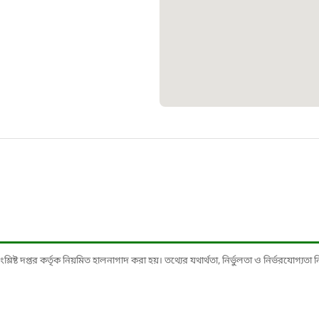
১০৯
শিশু সহায
১৬১
বাংলাদেশ ক
০১৯
মাদকদ্রব্য 
১৬১
ষ্ট দপ্তর কর্তৃক নিয়মিত হালনাগাদ করা হয়। তথ্যের যথার্থতা, নির্ভুলতা ও নির্ভরযোগ্যতা নিশ্
জরুরী অভ্