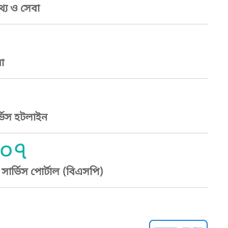
্য ও সেবা
া
্ভিস হটলাইন
০৭
ার্ভিস পোর্টাল (বিএসপি)
্ট হেল্পলাইন