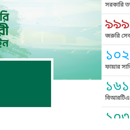
সরকারি তথ
৯৯৯
জরুরি সেব
১০২
ফায়ার সার
১৬১
বিআরটিএ স
১০৩
সুপ্রীম কোর