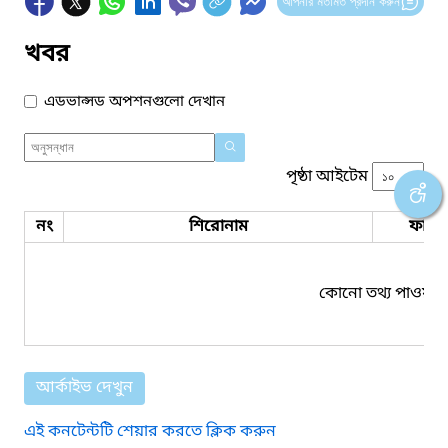
আপনার মতামত প্রদান করুন
খবর
এডভান্সড অপশনগুলো দেখান
পৃষ্ঠা আইটেম
নং
শিরোনাম
ফাইল
কোনো তথ্য পাওয়া য
আর্কাইভ দেখুন
এই কনটেন্টটি শেয়ার করতে ক্লিক করুন